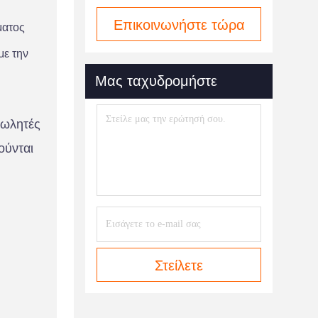
Επικοινωνήστε τώρα
ματος
με την
Μας ταχυδρομήστε
πωλητές
ούνται
Στείλετε