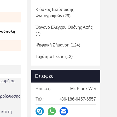
Κιόσκος Εκτύπωσης
Φωτογραφιών
(29)
Όργανο Ελέγχου Οθόνης Αφής
νούπολη
(7)
Ψηφιακή Σήμανση
(124)
Ταχύτητα Γκέιτς
(12)
Επαφές
ρωμή σε
Επαφές:
Mr. Frank Wei
συρρίκνωσης
Τηλ.:
+86-186-6457-6557
 και τη