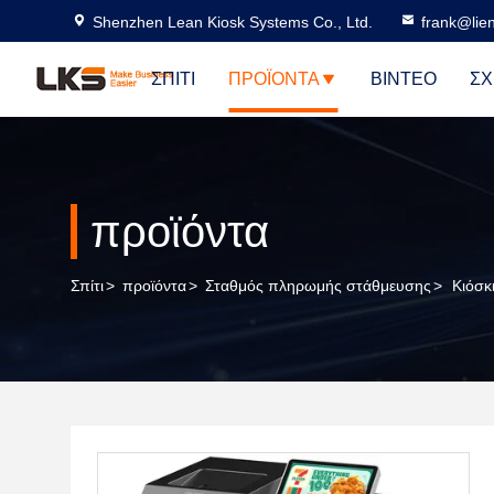
Shenzhen Lean Kiosk Systems Co., Ltd.
frank@lie
ΣΠΊΤΙ
ΠΡΟΪΌΝΤΑ
ΒΊΝΤΕΟ
ΣΧ
προϊόντα
Σπίτι
>
προϊόντα
>
Σταθμός πληρωμής στάθμευσης
>
Κιόσκ