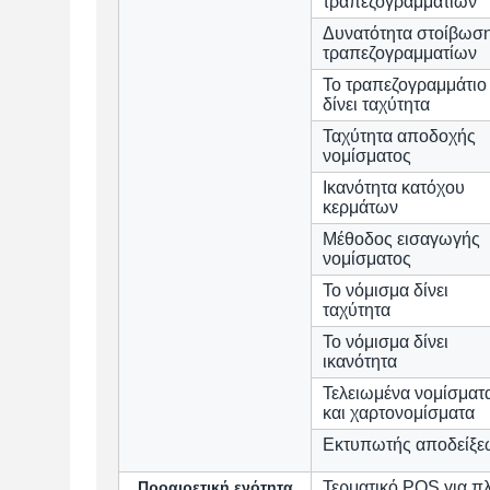
τραπεζογραμματίων
Δυνατότητα στοίβωσ
τραπεζογραμματίων
Το τραπεζογραμμάτιο
δίνει ταχύτητα
Ταχύτητα αποδοχής
νομίσματος
Ικανότητα κατόχου
κερμάτων
Μέθοδος εισαγωγής
νομίσματος
Το νόμισμα δίνει
ταχύτητα
Το νόμισμα δίνει
ικανότητα
Τελειωμένα νομίσματ
και χαρτονομίσματα
Εκτυπωτής αποδείξε
Προαιρετική ενότητα
Τερματικό POS για π