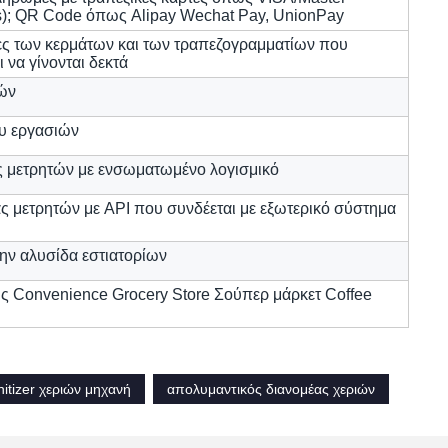
s); QR Code όπως Alipay Wechat Pay, UnionPay
ίες των κερμάτων και των τραπεζογραμματίων που
ι να γίνονται δεκτά
ών
ου εργασιών
 μετρητών με ενσωματωμένο λογισμικό
ς μετρητών με API που συνδέεται με εξωτερικό σύστημα
ην αλυσίδα εστιατορίων
 Convenience Grocery Store Σούπερ μάρκετ Coffee
nitizer χεριών μηχανή
απολυμαντικός διανομέας χεριών