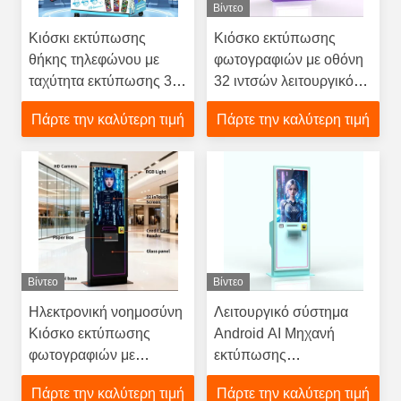
Βίντεο
Κιόσκι εκτύπωσης
Κιόσκο εκτύπωσης
θήκης τηλεφώνου με
φωτογραφιών με οθόνη
ταχύτητα εκτύπωσης 3
32 ιντσών λειτουργικό
λεπτών, οθόνη αφής 10
σύστημα Android και
Πάρτε την καλύτερη τιμή
Πάρτε την καλύτερη τιμή
ιντσών και φωνητική
φωνητική καθοδήγηση
καθοδήγηση για άμεση
βελτιώνοντας την
προσαρμογή
εμπειρία του χρήστη
Βίντεο
Βίντεο
Ηλεκτρονική νοημοσύνη
Λειτουργικό σύστημα
Κιόσκο εκτύπωσης
Android AI Μηχανή
φωτογραφιών με
εκτύπωσης
φωτισμό LED RGB και
φωτογραφιών με
Πάρτε την καλύτερη τιμή
Πάρτε την καλύτερη τιμή
μεγέθη εκτύπωσης
ταχύτητα εκτύπωσης 1