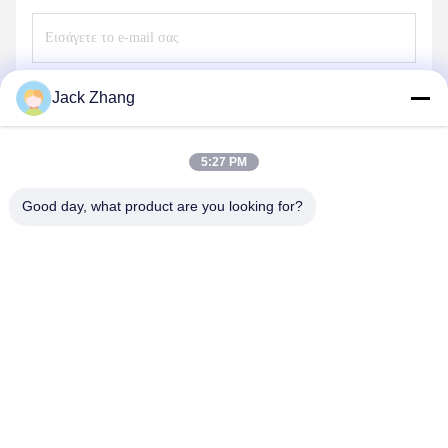
Στείλετε
Jack Zhang
5:27 PM
Good day, what product are you looking for?
SHENZHEN LEAN KIOSK SYSTEMS CO.,
LTD.
frank@lien.cn
+852-59568712
Οδός 90-8 Dayang, 2ος όροφος, κοινότητα Rentian, οδός