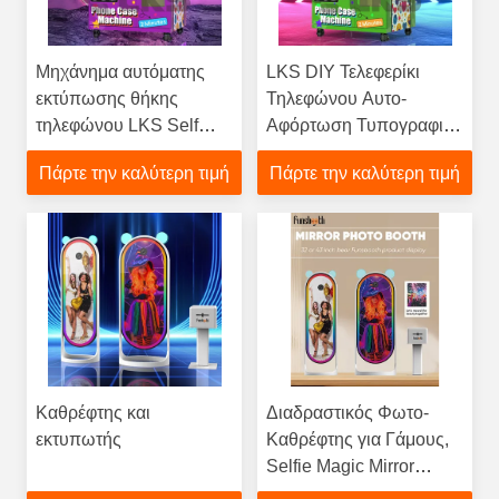
Μηχάνημα αυτόματης
LKS DIY Τελεφερίκι
εκτύπωσης θήκης
Τηλεφώνου Αυτο-
τηλεφώνου LKS Self
Αφόρτωση Τυπογραφική
Service
Μηχανή Για iPhone
Πάρτε την καλύτερη τιμή
Πάρτε την καλύτερη τιμή
Samsung
Καθρέφτης και
Διαδραστικός Φωτο-
εκτυπωτής
Καθρέφτης για Γάμους,
Selfie Magic Mirror
Φωτο-Καθρέφτης με