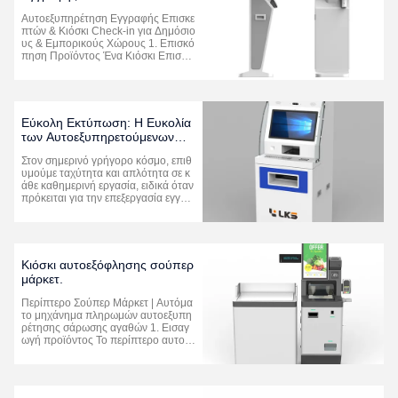
Επισκεπτών για Δημόσιους &
Αυτοεξυπηρέτηση Εγγραφής Επισκε
Εμπορικούς Χώρους
πτών & Κιόσκι Check-in για Δημόσιο
υς & Εμπορικούς Χώρους 1. Επισκό
πηση Προϊόντος Ένα Κιόσκι Επισκε
πτών είναι ένας επαγγελματικός έξυ
πνος τερματικός σταθμός αυτοεξυπ
ηρέτησης ειδικά σχεδιασμένος για τη
σύγχρονη διαχείριση πρόσβασης, τη
ν εγγραφή επισκεπτών και το check-i
Εύκολη Εκτύπωση: Η Ευκολία
n ...
των Αυτοεξυπηρετούμενων
Κιόσκων Σάρωσης &
Στον σημερινό γρήγορο κόσμο, επιθ
Εκτύπωσης
υμούμε ταχύτητα και απλότητα σε κ
άθε καθημερινή εργασία, ειδικά όταν
πρόκειται για την επεξεργασία εγγρά
φων.Έχουν περάσει πολύ οι μέρες π
ου περιμέναμε σε κουραστικές ουρές
στα τυπογραφεία ή στηριζόμασταν σ
ε πολυάσχολο προσωπικό γραφείου
για τις απλές ανάγκες εκτύπωση...
Κιόσκι αυτοεξόφλησης σούπερ
μάρκετ.
Περίπτερο Σούπερ Μάρκετ | Αυτόμα
το μηχάνημα πληρωμών αυτοεξυπη
ρέτησης σάρωσης αγαθών 1. Εισαγ
ωγή προϊόντος Το περίπτερο αυτοεξ
όφλησης του σούπερ μάρκετ είναι έν
α πλήρως ενσωματωμένο έξυπνο τε
ρματικό λιανικής που έχει σχεδιαστεί
και κατασκευαστεί για σύγχρονα μη ε