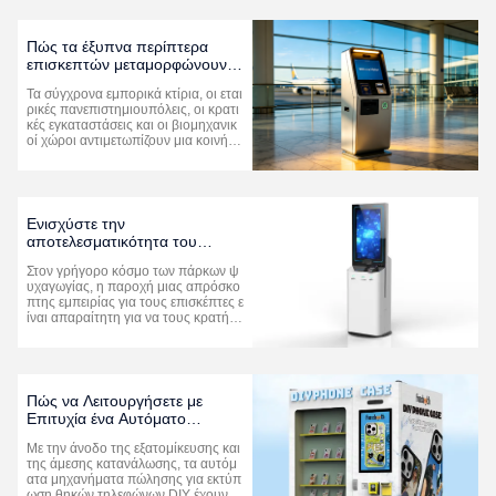
πνο τερματικό πληρωμών υιοθετεί έ
να πλήρως ενοποιημένο σχεδιασμό
υλικού και λογισμικού, που πραγματ
Πώς τα έξυπνα περίπτερα
οπο...
επισκεπτών μεταμορφώνουν
την ασφάλεια του χώρου
Τα σύγχρονα εμπορικά κτίρια, οι εται
εργασίας και την εμπειρία των
ρικές πανεπιστημιουπόλεις, οι κρατι
επισκεπτών
κές εγκαταστάσεις και οι βιομηχανικ
οί χώροι αντιμετωπίζουν μια κοινή π
ρόκληση: την εξισορρόπησηαυστηρ
ή ασφάλεια του ιστότοπουμε μια ομ
αλή και επαγγελματική εμπειρία επισ
κεπτών. Τα παραδοσιακά συστήματα
επανδρωμένης λήψης και μη α...
Ενισχύστε την
αποτελεσματικότητα του
πάρκου διασκέδασης σας με
Στον γρήγορο κόσμο των πάρκων ψ
τερματικά φόρτισης
υχαγωγίας, η παροχή μιας απρόσκο
αυτοεξυπηρέτησης
πτης εμπειρίας για τους επισκέπτες ε
ίναι απαραίτητη για να τους κρατήσε
ι απασχολημένους και ικανοποιημέν
ους.Ένας από τους πιο αποτελεσμα
τικούς τρόπους για την ενίσχυση της
εμπειρίας των επισκεπτών είναι η εισ
αγωγήΤερματικά φόρτισης αυτο...
Πώς να Λειτουργήσετε με
Επιτυχία ένα Αυτόματο
Μηχάνημα Αυτοεξυπηρέτησης
Με την άνοδο της εξατομίκευσης και
Εκτύπωσης Θηκών
της άμεσης κατανάλωσης, τα αυτόμ
Τηλεφώνων DIY
ατα μηχανήματα πώλησης για εκτύπ
ωση θηκών τηλεφώνων DIY έχουν γί