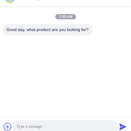
7:55 AM
Good day, what product are you looking for?
SHENZHEN LEAN KIOSK SYSTEMS CO.,
LTD.
frank@lien.cn
+852-59568712
Οδός 90-8 Dayang, 2ος όροφος, κοινότητα Rentian, οδός
Fuhai, περιοχή Baoan, Shenzhen, Guangdong, Κίνα
Καλή ποιότητα της Κίνας Σταθμός πληρωμής στάθμευσης Προμηθευτής.
Πνευματικά δικαιώματα © 2014-2026 Shenzhen Lean Kiosk Systems Co.,
Ltd. . Διατηρούνται όλα τα πνευματικά δικαιώματα.