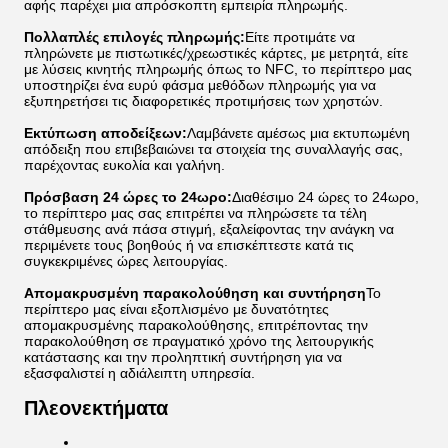
αφής παρέχει μια απρόσκοπτη εμπειρία πληρωμής.
Πολλαπλές επιλογές πληρωμής:
Είτε προτιμάτε να
πληρώνετε με πιστωτικές/χρεωστικές κάρτες, με μετρητά, είτε
με λύσεις κινητής πληρωμής όπως το NFC, το περίπτερο μας
υποστηρίζει ένα ευρύ φάσμα μεθόδων πληρωμής για να
εξυπηρετήσει τις διαφορετικές προτιμήσεις των χρηστών.
Εκτύπωση αποδείξεων:
Λαμβάνετε αμέσως μια εκτυπωμένη
απόδειξη που επιβεβαιώνει τα στοιχεία της συναλλαγής σας,
παρέχοντας ευκολία και γαλήνη.
Πρόσβαση 24 ώρες το 24ωρο:
Διαθέσιμο 24 ώρες το 24ωρο,
το περίπτερο μας σας επιτρέπει να πληρώσετε τα τέλη
στάθμευσης ανά πάσα στιγμή, εξαλείφοντας την ανάγκη να
περιμένετε τους βοηθούς ή να επισκέπτεστε κατά τις
συγκεκριμένες ώρες λειτουργίας.
Απομακρυσμένη παρακολούθηση και συντήρηση
Το
περίπτερο μας είναι εξοπλισμένο με δυνατότητες
απομακρυσμένης παρακολούθησης, επιτρέποντας την
παρακολούθηση σε πραγματικό χρόνο της λειτουργικής
κατάστασης και την προληπτική συντήρηση για να
εξασφαλιστεί η αδιάλειπτη υπηρεσία.
Πλεονεκτήματα