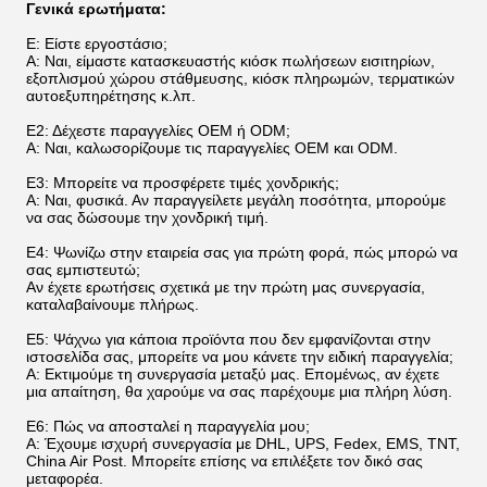
Γενικά ερωτήματα:
Ε: Είστε εργοστάσιο;
Α: Ναι, είμαστε κατασκευαστής κιόσκ πωλήσεων εισιτηρίων,
εξοπλισμού χώρου στάθμευσης, κιόσκ πληρωμών, τερματικών
αυτοεξυπηρέτησης κ.λπ.
Ε2: Δέχεστε παραγγελίες OEM ή ODM;
Α: Ναι, καλωσορίζουμε τις παραγγελίες OEM και ODM.
Ε3: Μπορείτε να προσφέρετε τιμές χονδρικής;
Α: Ναι, φυσικά. Αν παραγγείλετε μεγάλη ποσότητα, μπορούμε
να σας δώσουμε την χονδρική τιμή.
Ε4: Ψωνίζω στην εταιρεία σας για πρώτη φορά, πώς μπορώ να
σας εμπιστευτώ;
Αν έχετε ερωτήσεις σχετικά με την πρώτη μας συνεργασία,
καταλαβαίνουμε πλήρως.
Ε5: Ψάχνω για κάποια προϊόντα που δεν εμφανίζονται στην
ιστοσελίδα σας, μπορείτε να μου κάνετε την ειδική παραγγελία;
Α: Εκτιμούμε τη συνεργασία μεταξύ μας. Επομένως, αν έχετε
μια απαίτηση, θα χαρούμε να σας παρέχουμε μια πλήρη λύση.
Ε6: Πώς να αποσταλεί η παραγγελία μου;
Α: Έχουμε ισχυρή συνεργασία με DHL, UPS, Fedex, EMS, TNT,
China Air Post. Μπορείτε επίσης να επιλέξετε τον δικό σας
μεταφορέα.