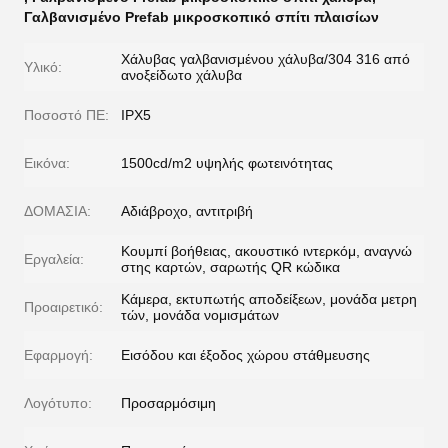
Γαλβανισμένο Prefab μικροσκοπικό σπίτι πλαισίων
Χάλυβας γαλβανισμένου χάλυβα/304 316 από
Υλικό:
ανοξείδωτο χάλυβα
Ποσοστό ΠΕ:
IPX5
Εικόνα:
1500cd/m2 υψηλής φωτεινότητας
ΔΟΜΑΣΙΑ:
Αδιάβροχο, αντιτριβή
Κουμπί βοήθειας, ακουστικό ιντερκόμ, αναγνώ
Εργαλεία:
στης καρτών, σαρωτής QR κώδικα
Κάμερα, εκτυπωτής αποδείξεων, μονάδα μετρη
Προαιρετικό:
τών, μονάδα νομισμάτων
Εφαρμογή:
Εισόδου και έξοδος χώρου στάθμευσης
Λογότυπο:
Προσαρμόσιμη