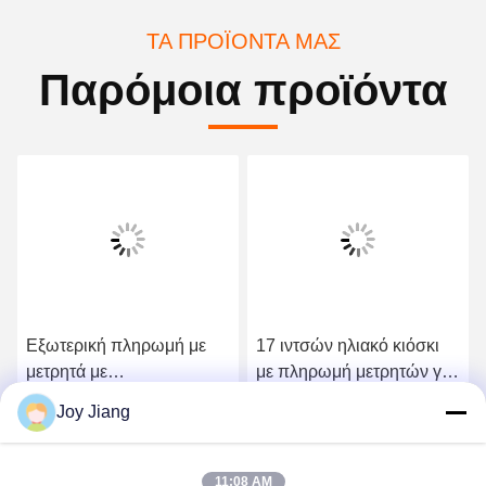
ΤΑ ΠΡΟΪΌΝΤΑ ΜΑΣ
Παρόμοια προϊόντα
Εξωτερική πληρωμή με
17 ιντσών ηλιακό κιόσκι
μετρητά με
με πληρωμή μετρητών για
τραπεζογραμμάτια και
το πάρκινγκ πληρωμή
Joy Jiang
κέρματα QR σαρωτής
εξωτερικό κιόσκι
Πάρτε την καλύτερη τιμή
Πάρτε την καλύτερη τιμή
απόδειξη εκτυπωτής αφής
οθόνη
11:08 AM