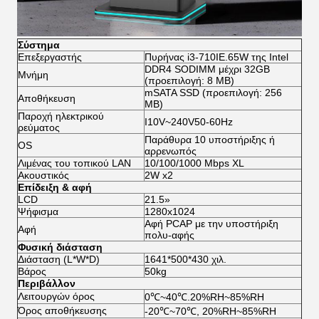
Σύστημα
Επεξεργαστής
Πυρήνας i3-710IE.65W της Intel
DDR4 SODIMM μέχρι 32GB
Μνήμη
(προεπιλογή: 8 ΜΒ)
mSATA SSD (προεπιλογή: 256
Αποθήκευση
ΜΒ)
Παροχή ηλεκτρικού
I10V~240V50-60Hz
ρεύματος
Παράθυρα 10 υποστήριξης ή
OS
αρρενωπός
Λιμένας του τοπικού LAN
10/100/1000 Mbps XL
Ακουστικός
2W x2
Επίδειξη & αφή
LCD
21.5»
Ψήφισμα
1280x1024
Αφή PCAP με την υποστήριξη
Αφή
πολυ-αφής
Φυσική διάσταση
Διάσταση (L*W*D)
1641*500*430 χιλ.
Βάρος
50kg
Περιβάλλον
Λειτουργών όρος
0℃~40℃.20%RH~85%RH
Όρος αποθήκευσης
-20℃~70℃, 20%RH~85%RH