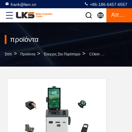
frank@lien.cn
+86-186-6457-6557
Απόσπασμα
προϊόντα
>
>
>
Σπίτι
Προϊόντα
Έλεγχος Στο Περίπτερο
COem Μόνος - Ελέγξτε Στο Περίπτερο Ξενοδοχείων Με Τον Κωδικοποιητή Καρτών Δωματίων Ανιχνευτών Διαβατηρίων