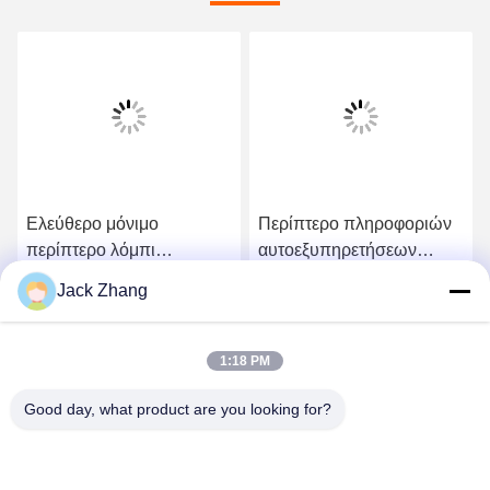
Ελεύθερο μόνιμο
Περίπτερο πληροφοριών
περίπτερο λόμπι
αυτοεξυπηρετήσεων
ξενοδοχείων οθόνης αφής
έκθεσης που στέκεται
Jack Zhang
με το τηλέφωνο
διαφημιστικός τη
Πάρτε την καλύτερη τιμή
Πάρτε την καλύτερη τιμή
διαφήμιση περίπτερων
1:18 PM
Good day, what product are you looking for?
SHENZHEN LEAN KIOSK SYSTEMS CO.,