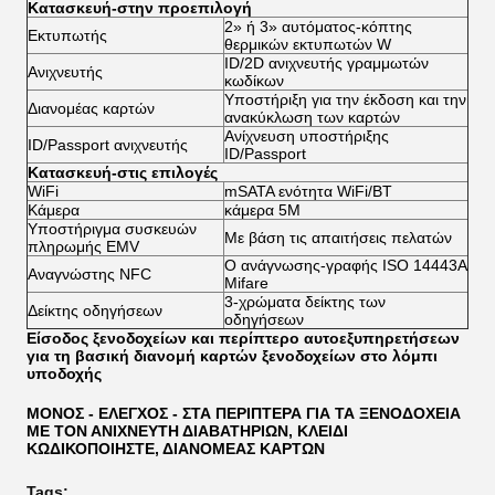
Κατασκευή-στην προεπιλογή
2» ή 3» αυτόματος-κόπτης
Εκτυπωτής
θερμικών εκτυπωτών W
ID/2D ανιχνευτής γραμμωτών
Ανιχνευτής
κωδίκων
Υποστήριξη για την έκδοση και την
Διανομέας καρτών
ανακύκλωση των καρτών
Ανίχνευση υποστήριξης
ID/Passport ανιχνευτής
ID/Passport
Κατασκευή-στις επιλογές
WiFi
mSATA ενότητα WiFi/BT
Κάμερα
κάμερα 5M
Υποστήριγμα συσκευών
Με βάση τις απαιτήσεις πελατών
πληρωμής EMV
Ο ανάγνωσης-γραφής ISO 14443A
Αναγνώστης NFC
Mifare
3-χρώματα δείκτης των
Δείκτης οδηγήσεων
οδηγήσεων
Είσοδος ξενοδοχείων και περίπτερο αυτοεξυπηρετήσεων
για τη βασική διανομή καρτών ξενοδοχείων στο λόμπι
υποδοχής
ΜΟΝΟΣ - ΕΛΕΓΧΟΣ - ΣΤΑ ΠΕΡΙΠΤΕΡΑ ΓΙΑ ΤΑ ΞΕΝΟΔΟΧΕΙΑ
ΜΕ ΤΟΝ ΑΝΙΧΝΕΥΤΗ ΔΙΑΒΑΤΗΡΙΩΝ, ΚΛΕΙΔΙ
ΚΩΔΙΚΟΠΟΙΗΣΤΕ, ΔΙΑΝΟΜΕΑΣ ΚΑΡΤΩΝ
Tags: