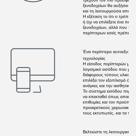
τρέχουν τον πιό πρόσφατο 
ξενοδοχείων θα αυξήσει τη
και τη λειτουργούσα αποδοτ
Η εξέταση το ότι ο τρόπος, 
ή όχι να επιλέξετε ένα περ
ξενοδοχείων, αλλά που προ
περίπτερων εσείς πρέπει να 
Ένα περίπτερο αυτοεξυπηρ
τεχνολογίας
Η είσοδος περίπτερών μας λ
λογισμικό εισόδου που μπορ
διάφορους τύπους υλικού. Α
επιλέξει τον εξοπλισμό ότι 
ανάγκες και την αισθητική τ
Το σύστημα εισόδου περίπτ
να επεκταθεί όπως απαιτείτα
επιθυμίες και τον προϋπολο
προαιρετικούς χειρωνακτικ
τους εκτυπωτές, και τα τε
Βελτιώστε τη λειτουργική α