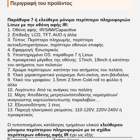
Περιγραφή του προϊόντος
Παράθυρα 7 ή ελεύθερο μόνιμο περίπτερο πληροφοριών
Linux με την οθόνη αφής IR:
Οθόνη αφής: IR/SAW/Capacitive
Επίδειξη: LCD, TFT, AUO ή άλλα
Τύπος: Περίπτερο πληρωμής, περίπτερο
αυτοεξυπηρετήσεων, περίπτερο οθονών επαφής
Εφαρμογή: Εσωτερικός
Υποστηριγμένο OS: παράθυρα 7 ή Linux
προαιρετικό μέγεθος της οθόνης: 17inch, 19inch ή κατόπην
του αιτήματος των πελατών
Χρώμα περίπτερων: κατόπην του αιτήματος του πελάτη
Υλικό χαρακτηριστικό γνώρισμα: Αντι-σκόνη, αντι-βάνδαλος
Υλικό του γραφείου: 1.5mm 2.5mm Cold-roll το φύλλο ή
άλλα
Λογότυπο: Από τις ανάγκες του πελάτη
Μέρη: Αποδέκτης μετρητών/αποδέκτης νομισμάτων/
αναγνώστης καρτών/εκτυπωτής παραλαβών….
Εξουσιοδότηση: 1 έτος
Παροχή ηλεκτρικού ρεύματος: 110-120V, 220V-240V ή
προαιρετικός
Ο τυποποιημένος κατάλογος τμημάτων υλικού
ελεύθερου
μόνιμου περίπτερου πληροφοριών με το σχέδιο
περίπτερων οθόνης αφής IR
έχει ως εξής: