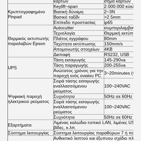
καρτών
σήμα καρτών
Keylift~span
2.000.000 κύκλοι
Κρυπτογραφημένο
Βασική δύναμη
2~3N
Pinpad
Βασικό ταξίδι
>2.5mm
Επίπεδο προστασίας
ip65
Autocutter
συμπεριλαμβανόμ
Τεχνολογία
Θερμική εκτύπωσ
Θερμικός εκτυπωτής
Πλάτος εγγράφου
80mm
παραλαβών Epson
Ταχύτητα εκτύπωσης
150mm/s
Απομονωτής στοιχείων
4KB
Διεπαφή
RS232, USB
Τάση εισαγωγής
145-290va
Τάση παραγωγής
200-255va
UPS
Ανώτατος χρόνος για την
3~20minutes (για τ
παροχή ενός ενιαίου PC
Σειρά τάσης εισαγωγής
εναλλασσόμενου
100~240VAC
ρεύματος
Ψηφιακή παροχή
Συχνότητα
50Hz σε 60Hz
ηλεκτρικού ρεύματος
Σειρά τάσης εισαγωγής
εναλλασσόμενου
100~240VAC
ρεύματος
Συχνότητα
50Hz σε 60Hz
Λιμένας καλώδιο-τοπικό LAN, λιμένες USB, ο
Εξαρτήματα
βίδες, κ.λπ.
Σύστημα λειτουργίας
Σύστημα λειτουργίας παραθύρων 7 ή παρα
Ανθεκτικό λεπτού και έξυπνου σχέδιο πλαισ