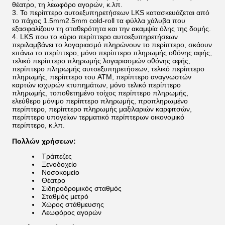
θέατρο, τη λεωφόρο αγορών, κ.λπ.
Το περίπτερο αυτοεξυπηρετήσεων LKS κατασκευάζεται από
το πάχος 1.5mm2.5mm cold-roll τα φύλλα χάλυβα που
εξασφαλίζουν τη σταθερότητα και την ακαμψία όλης της δομής.
LKS που το κύριο περίπτερο αυτοεξυπηρετήσεων
περιλαμβάνει το λογαριασμό πληρώνουν το περίπτερο, σκάουν
επάνω το περίπτερο, μόνο περίπτερο πληρωμής οθόνης αφής,
τελικό περίπτερο πληρωμής λογαριασμών οθόνης αφής,
περίπτερο πληρωμής αυτοεξυπηρετήσεων, τελικό περίπτερο
πληρωμής, περίπτερο του ATM, περίπτερο αναγνωστών
καρτών ισχυρών κτυπημάτων, μόνο τελικό περίπτερο
πληρωμής, τοποθετημένο τοίχος περίπτερο πληρωμής,
ελεύθερο μόνιμο περίπτερο πληρωμής, προπληρωμένο
περίπτερο, περίπτερο πληρωμής μαξιλαριών καρφιτσών,
περίπτερο υπογείων τερματικό περίπτερων οικονομικό
περίπτερο, κ.λπ.
Πολλών χρήσεων:
Τράπεζες
Ξενοδοχείο
Νοσοκομείο
Θέατρο
Σιδηροδρομικός σταθμός
Σταθμός μετρό
Χώρος στάθμευσης
Λεωφόρος αγορών