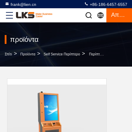
frank@lien.cn
+86-186-6457-6557
Απόσπασμα
προϊόντα
>
>
>
Σπίτι
Προϊόντα
Self Service Περίπτερο
Περίπτερο Πληρωμής Με Το Περίπτερο Διανομέων Πιστωτικών Καρτών Και Καρτών Παιχνιδιών