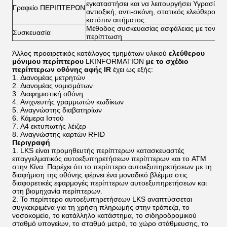
εγκαταστήσει και να λειτουργήσει Υγρασία - 
Γραφείο ΠΕΡΙΠΤΕΡΩΝ
αντιοξική, αντι-σκόνη, στατικός ελεύθερος
κατόπιν αιτήματος.
Μέθοδος συσκευασίας ασφάλειας με τον αφρ
Συσκευασία
περίπτωση
Άλλος προαιρετικός κατάλογος τμημάτων υλικού
ελεύθερου
μόνιμου περίπτερου
LKINFORMATION
με το σχέδιο
περίπτερων οθόνης αφής IR
έχει ως εξής:
Διανομέας μετρητών
Διανομέας νομισμάτων
Διαφημιστική οθόνη
Ανιχνευτής γραμμωτών κωδίκων
Αναγνώστης διαβατηρίων
Κάμερα Ιστού
A4 εκτυπωτής λέιζερ
Αναγνώστης καρτών RFID
Περιγραφή
LKS είναι προμηθευτής περίπτερων κατασκευαστές
επαγγελματικός αυτοεξυπηρετήσεων περίπτερων και το ATM
στην Κίνα. Παρέχει ότι το περίπτερο αυτοεξυπηρετήσεων με τη
διαφήμιση της οθόνης φέρνει ένα μοναδικό βλέμμα στις
διαφορετικές εφαρμογές περίπτερων αυτοεξυπηρετήσεων και
στη βιομηχανία περίπτερων.
Το περίπτερο αυτοεξυπηρετήσεων LKS αναπτύσσεται
συγκεκριμένα για τη χρήση πληρωμής στην τράπεζα, το
νοσοκομείο, το κατάλληλο κατάστημα, το σιδηροδρομικού
σταθμό υπογείων, το σταθμό μετρό, το χώρο στάθμευσης, το