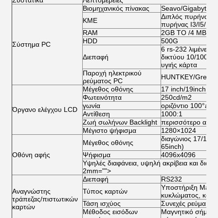
Συστατικά
Λεπτομέρειες
Βιομηχανικός πίνακας
Seavo/Gigabyte/A
Διπλός πυρήνας E
ΚΜΕ
πυρήνας I3/I5/I7 τη
RAM
2GB ΤΟ /4 ΜΒ/8
HDD
500G
Σύστημα PC
6 rs-232 λιμένες 1
Διεπαφή
δικτύου 10/100M 
υγιής κάρτα
Παροχή ηλεκτρικού
HUNTKEY/Great τ
ρεύματος PC
Μέγεθος οθόνης
17 inch/19inch (π
Φωτεινότητα
250cd/m2
γωνία
οριζόντιο 100°ab
Όργανο ελέγχου LCD
Αντίθεση
1000:1
Ζωή σωλήνων Backlight
περισσότερο από 
Μέγιστο ψήφισμα
1280×1024
διαγώνιος 17/19 ί
Μέγεθος οθόνης
65inch)
Οθόνη αφής
Ψήφισμα
4096x4096
Υψηλές διαφάνεια, υψηλή ακρίβεια και διάρ
2mm="">
Διεπαφή
RS232
Υποστήριξη Magca
Αναγνώστης
Τύπος καρτών
κυκλώματος, κάρτα
τράπεζας/πιστωτικών
Τάση ισχύος
Συνεχές ρεύμα 2
καρτών
Μέθοδος εισόδων
Μαγνητικό σήμα, ο