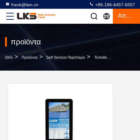
frank@lien.cn
+86-186-6457-6557
Απόσπασμα
προϊόντα
>
>
>
Σπίτι
Προϊόντα
Self Service Περίπτερο
Τοποθετημένο Τοίχος Περίπτερο Πληρωμής Αυτοεξυπηρετήσεων Περίπτερων, Μόνο Περίπτερο Πληρωμής 32 Ίντσας Ανθεκτικό