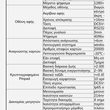
Μέγιστο ψήφισμα
1280×102
Μέγεθος οθόνης
διαγώνιος
κέντρο: <
Ακρίβεια αφής
άκρη: <3>
Χρόνος απόκρισης
<16ms>
Οθόνη αφής
Τάση
DC5V+/5
Διεπαφή
RS232, U
Πάχος γυαλιού
3mm
Ψήφισμα
4096x409
Απόσταση ανάγνωσης
>4cm
Λειτουργικό σύστημα
windows98
Αριθμός επαφών καρτών
200000 δ
Αναγνώστης καρτών
Λειτουργούσα θερμοκρασία
-20℃ σε 
Εάν επαφή
Μη-επαφ
Διεπαφή
Τμηματικο
Βασική διάρκεια ζωής
>2.000.00
Βασική δύναμη ενεργοποίησης
2~3N
Κρυπτογραφημένο
Βασικό ταξίδι
>=0.45m
Pinpad
Εισαγωγή καρφιτσών
10 αριθμητ
Τάση ισχύος
DC5V+/10
Επίπεδο προστασίας
Ip65 στατι
Μετονομασία
μετονομασ
Ικανότητα κασετών
214mm
Ταχύτητα διανομής
4 σημείω
Διανομέας μετρητών
Ικανότητα απορριμάτων
περίπου 5
Χρησιμοποιήσιμο μέγεθος
πλάτος: 