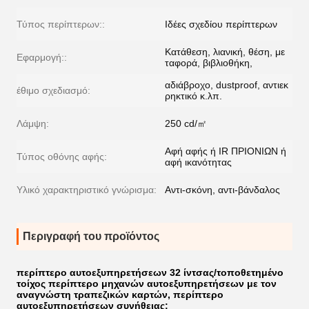
Τύπος περίπτερων::
Ιδέες σχεδίου περίπτερων
Κατάθεση, λιανική, θέση, με
Εφαρμογή::
ταφορά, βιβλιοθήκη,
αδιάβροχο, dustproof, αντιεκ
έθιμο σχεδιασμό:
ρηκτικό κ.λπ.
Λάμψη:
250 cd/㎡
Αφή αφής ή IR ΠΡΙΟΝΙΩΝ ή
Τύπος οθόνης αφής:
αφή ικανότητας
Υλικό χαρακτηριστικό γνώρισμα:
Αντι-σκόνη, αντι-βάνδαλος
Περιγραφή του προϊόντος
περίπτερο αυτοεξυπηρετήσεων 32 ίντσας/τοποθετημένο
τοίχος περίπτερο μηχανών αυτοεξυπηρετήσεων με τον
αναγνώστη τραπεζικών καρτών, περίπτερο
αυτοεξυπηρετήσεων συνήθειας
: