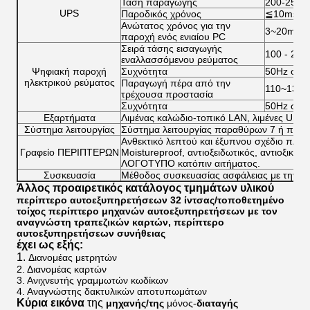
Τάση παραγωγής
200-255v
UPS
Παροδικός χρόνος
≦10ms
Ανώτατος χρόνος για την
3~20minute
παροχή ενός ενιαίου PC
Σειρά τάσης εισαγωγής
100 ‐ 24
εναλλασσόμενου ρεύματος
Ψηφιακή παροχή
Συχνότητα
50Hz σε 
ηλεκτρικού ρεύματος
Παραγωγή πέρα από την
110~130
τρέχουσα προστασία
Συχνότητα
50Hz σε 
Εξαρτήματα
Λιμένας καλώδιο-τοπικό LAN, λιμένες USB, ο
Σύστημα λειτουργίας
Σύστημα λειτουργίας παραθύρων 7 ή παρα
Ανθεκτικό λεπτού και έξυπνου σχέδιο πλαισ
Γραφείο ΠΕΡΙΠΤΕΡΩΝ
Moistureproof, αντιοξειδωτικός, αντιοξικός,
ΛΟΓΟΤΥΠΟ κατόπιν αιτήματος.
Συσκευασία
Μέθοδος συσκευασίας ασφάλειας με την
Άλλος προαιρετικός κατάλογος τμημάτων υλικού
περίπτερο αυτοεξυπηρετήσεων 32 ίντσας/τοποθετημένο
τοίχος περίπτερο μηχανών αυτοεξυπηρετήσεων με τον
αναγνώστη τραπεζικών καρτών, περίπτερο
αυτοεξυπηρετήσεων συνήθειας
έχει ως εξής:
1.
Διανομέας μετρητών
2. Διανομέας καρτών
3. Ανιχνευτής γραμμωτών κωδίκων
4. Αναγνώστης δακτυλικών αποτυπωμάτων
Κύρια εικόνα
της
μηχανής/της
μόνος-
διαταγής