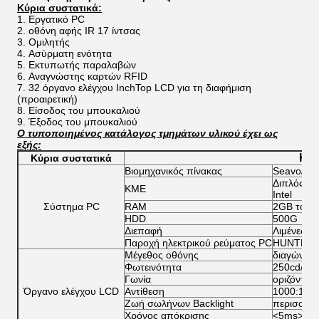
Κύρια συστατικά:
Εργατικό PC
οθόνη αφής IR 17 ίντσας
Ομιλητής
Ασύρματη ενότητα
Εκτυπωτής παραλαβών
Αναγνώστης καρτών RFID
32 όργανο ελέγχου InchTop LCD για τη διαφήμιση
(προαιρετική)
Είσοδος του μπουκαλιού
Έξοδος του μπουκαλιού
Ο τυποποιημένος κατάλογος τμημάτων υλικού έχει ως
εξής:
Κύρ
Κύρια συστατικά
Βιομηχανικός πίνακας
Seavo/Gig
Διπλός πυ
ΚΜΕ
Intel
Σύστημα PC
RAM
2GB το /
HDD
500G
Διεπαφή
Λιμένες 6*
Παροχή ηλεκτρικού ρεύματος PC
HUNTKEY/
Μέγεθος οθόνης
διαγώνιος
Φωτεινότητα
250cd/m2
Γωνία
οριζόντιο
Όργανο ελέγχου LCD
Αντίθεση
1000:1
Ζωή σωλήνων Backlight
περισσότε
Χρόνος απόκρισης
<5ms>