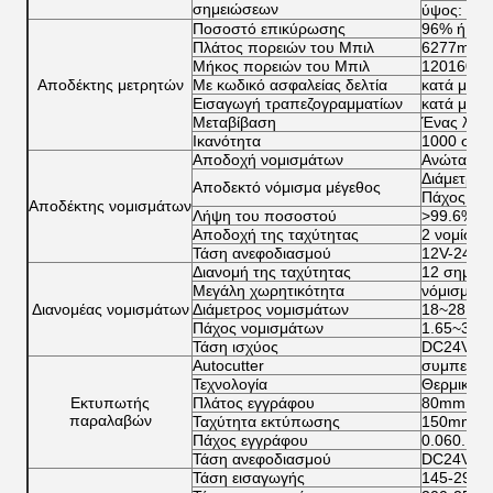
σημειώσεων
ύψος: 62
Ποσοστό επικύρωσης
96% ή υψ
Πλάτος πορειών του Μπιλ
6277mm
Μήκος πορειών του Μπιλ
120160m
Αποδέκτης μετρητών
Με κωδικό ασφαλείας δελτία
κατά μήκο
Εισαγωγή τραπεζογραμματίων
κατά μήκο
Μεταβίβαση
Ένας λογ
Ικανότητα
1000 σημε
Αποδοχή νομισμάτων
Ανώτατοι 
Διάμετρος
Αποδεκτό νόμισμα μέγεθος
Πάχος νομ
Αποδέκτης νομισμάτων
Λήψη του ποσοστού
>99.6%
Αποδοχή της ταχύτητας
2 νομίσμα
Τάση ανεφοδιασμού
12V-24V
Διανομή της ταχύτητας
12 σημεί
Μεγάλη χωρητικότητα
νόμισμα 
Διανομέας νομισμάτων
Διάμετρος νομισμάτων
18~28.5
Πάχος νομισμάτων
1.65~3.2
Τάση ισχύος
DC24V
Autocutter
συμπεριλ
Τεχνολογία
Θερμική 
Εκτυπωτής
Πλάτος εγγράφου
80mm
παραλαβών
Ταχύτητα εκτύπωσης
150mm/s
Πάχος εγγράφου
0.060.15
Τάση ανεφοδιασμού
DC24V
Τάση εισαγωγής
145-290v