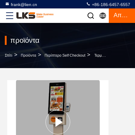
frank@lien.cn
+86-186-6457-6557
Απόσπασμα
προϊόντα
>
>
>
Σπίτι
Προϊόντα
Περίπτερο Self Checkout
Τερματικό Μηχανή Χονδρικής Πληρωμής Με Κάρτα Με Εκτυπωτή Και Αναγνώστη Καρτών