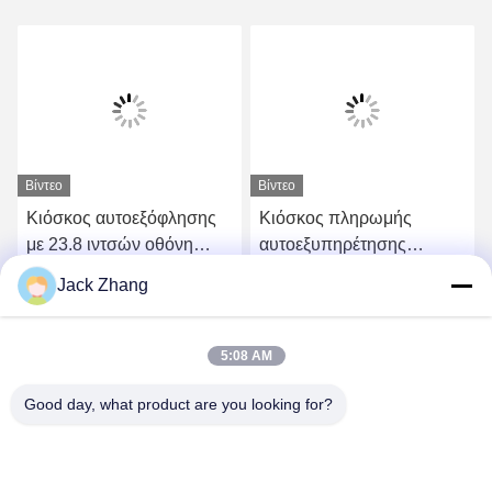
Βίντεο
Βίντεο
Κιόσκος αυτοεξόφλησης
Κιόσκος πληρωμής
με 23.8 ιντσών οθόνη
αυτοεξυπηρέτησης
αφής εκτυπωτής για
Αλυσίδα καταστημάτων
Jack Zhang
λιανικό εμπόριο
Εστιατόριο Εστιατόριο
Πάρτε την καλύτερη τιμή
Πάρτε την καλύτερη τιμή
Κίοντρο παραγγελίας
5:08 AM
Good day, what product are you looking for?
SHENZHEN LEAN KIOSK SYSTEMS CO.,