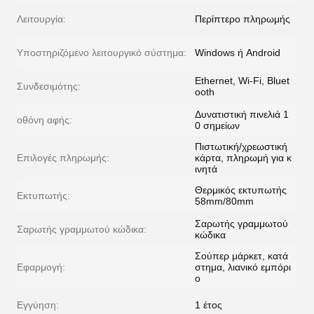
Λειτουργία:
Περίπτερο πληρωμής
Υποστηριζόμενο λειτουργικό σύστημα:
Windows ή Android
Ethernet, Wi-Fi, Bluet
Συνδεσιμότης:
ooth
Δυνατιστική πινελιά 1
οθόνη αφής:
0 σημείων
Πιστωτική/χρεωστική
Επιλογές πληρωμής:
κάρτα, πληρωμή για κ
ινητά
Θερμικός εκτυπωτής
Εκτυπωτής:
58mm/80mm
Σαρωτής γραμμωτού
Σαρωτής γραμμωτού κώδικα:
κώδικα
Σούπερ μάρκετ, κατά
Εφαρμογή:
στημα, λιανικό εμπόρι
ο
Εγγύηση:
1 έτος