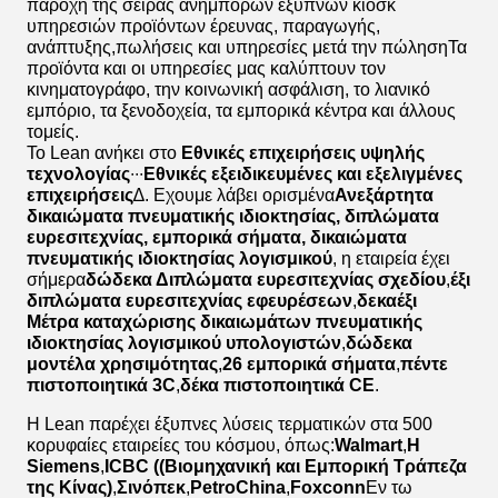
παροχή της σειράς ανήμπορων έξυπνων κιόσκ
υπηρεσιών προϊόντων έρευνας, παραγωγής,
ανάπτυξης,πωλήσεις και υπηρεσίες μετά την πώλησηΤα
προϊόντα και οι υπηρεσίες μας καλύπτουν τον
κινηματογράφο, την κοινωνική ασφάλιση, το λιανικό
εμπόριο, τα ξενοδοχεία, τα εμπορικά κέντρα και άλλους
τομείς.
Το Lean ανήκει στο
Εθνικές επιχειρήσεις υψηλής
τεχνολογίας
∙∙∙
Εθνικές εξειδικευμένες και εξελιγμένες
επιχειρήσεις
∆. Εχουμε λάβει ορισμένα
Ανεξάρτητα
δικαιώματα πνευματικής ιδιοκτησίας, διπλώματα
ευρεσιτεχνίας, εμπορικά σήματα, δικαιώματα
πνευματικής ιδιοκτησίας λογισμικού
, η εταιρεία έχει
σήμερα
δώδεκα Διπλώματα ευρεσιτεχνίας σχεδίου
,
έξι
διπλώματα ευρεσιτεχνίας εφευρέσεων
,
δεκαέξι
Μέτρα καταχώρισης δικαιωμάτων πνευματικής
ιδιοκτησίας λογισμικού υπολογιστών
,
δώδεκα
μοντέλα χρησιμότητας
,
26 εμπορικά σήματα
,
πέντε
πιστοποιητικά 3C
,
δέκα πιστοποιητικά CE
.
Η Lean παρέχει έξυπνες λύσεις τερματικών στα 500
κορυφαίες εταιρείες του κόσμου, όπως:
Walmart
,
Η
Siemens
,
ICBC ((Βιομηχανική και Εμπορική Τράπεζα
της Κίνας)
,
Σινόπεκ
,
PetroChina
,
Foxconn
Εν τω