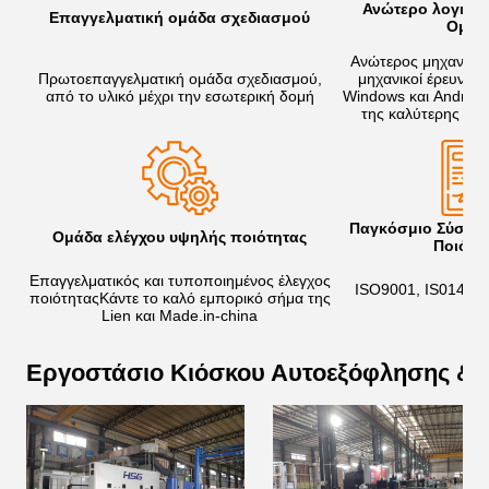
Ανώτερο λογισμι
Επαγγελματική ομάδα σχεδιασμού
Ομάδ
Ανώτερος μηχανικός
Πρωτοεπαγγελματική ομάδα σχεδιασμού,
μηχανικοί έρευνας
από το υλικό μέχρι την εσωτερική δομή
Windows και Android
της καλύτερης συ
Παγκόσμιο Σύστημ
Ομάδα ελέγχου υψηλής ποιότητας
Ποιότη
Επαγγελματικός και τυποποιημένος έλεγχος
ISO9001, IS01400
ποιότηταςΚάντε το καλό εμπορικό σήμα της
Lien και Made.in-china
Εργοστάσιο Κιόσκου Αυτοεξόφλησης &