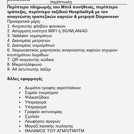
περίπτωση
Περίπτερο πληρωμής του Μπιλ συνήθειας, περίπτερο
τράπεζας, περίπτερο ταξιδιού Hospitality& με τον
αναγνώστη τραπεζικών καρτών & μετρητά Dispensser
Προαιρετικά μέρη:
Ανιχνευτής φλεβών φοινικών
Ασύρματη ενότητα WIFI ή 3G/WLAN/4G
Validator νομισμάτων
Διανομέας μετρητών
Διανομέας νομισμάτων
Χειρωνακτικός μαγνητικός αναγνώστης καρτών ισχυρών
κτυπημάτων λωρίδων
QR ανιχνευτής κώδικα
Μικροτηλέφωνο
A4 εκτυπωτής λέιζερ
Άλλες εφαρμογές
Δωμάτιο τροφής αεροπλάνων
Σημείο τουρισμού
Ψιλικατζίδικο
Υπεραγορά
Υπεραγορά
Γραφείο αστυνομίας
Σχολείο
Λεωφόρος αγορών
Μαγαζί λιανικής πώλησης
ΘΆΛΑΜΟΣ ΤΟΥ ATM/VTM/ITM