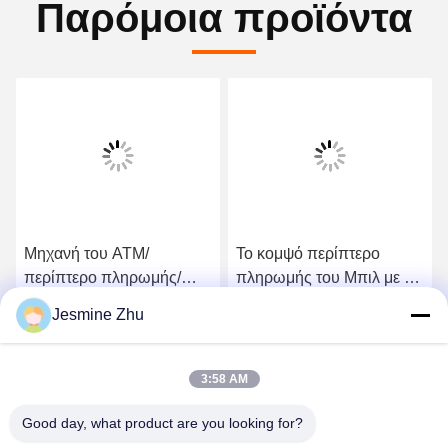
Παρόμοια προϊόντα
Μηχανή του ATM/
Το κομψό περίπτερο
περίπτερο πληρωμής/
πληρωμής του Μπιλ με τα
μηχανή πληρωμής με τα
μετρητά, ελεύθερο
Jesmine Zhu
τμήματα ασφάλειας και
standing&wall τοποθέτησε
Πάρτε την καλύτερη τιμή
Πάρτε την καλύτερη τιμή
συνήθεια Desgin από LKS
το σχέδιο, οικονομικώς
Κίνα
αποδοτικό περίπτερο του
3:58 AM
ATM, μιας στάσης λύση
Good day, what product are you looking for?