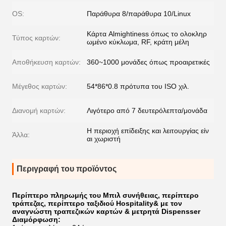
OS:
Παράθυρα 8/παράθυρα 10/Linux
Κάρτα Almightiness όπως το ολοκληρ
Τύπος καρτών:
ωμένο κύκλωμα, RF, κράτη μέλη
Αποθήκευση καρτών:
360~1000 μονάδες όπως προαιρετικές
Μέγεθος καρτών:
54*86*0.8 πρότυπα του ISO χιλ.
Διανομή καρτών:
Λιγότερο από 7 δευτερόλεπτα/μονάδα
Η περιοχή επίδειξης και λειτουργίας είν
Άλλα:
αι χωριστή
Περιγραφή του προϊόντος
Περίπτερο πληρωμής του Μπιλ συνήθειας, περίπτερο
τράπεζας, περίπτερο ταξιδιού Hospitality& με τον
αναγνώστη τραπεζικών καρτών & μετρητά Dispensser
Διαμόρφωση: