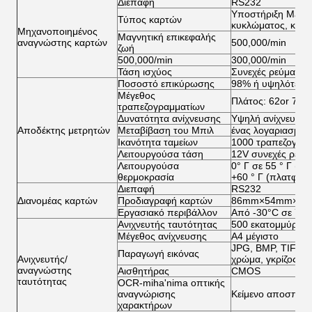
Διεπαφή
RS232
Υποστήριξη Magc
Τύπος καρτών
κυκλώματος, κάρτα
Μηχανοποιημένος
Μαγνητική επικεφαλής
αναγνώστης καρτών
500,000/min
ζωή
500,000/min
300,000/min
Τάση ισχύος
Συνεχές ρεύμα 2
Ποσοστό επικύρωσης
98% ή υψηλότερο
Μέγεθος
Πλάτος: 62or 71
τραπεζογραμματίων
Δυνατότητα ανίχνευσης
Υψηλή ανίχνευση
Αποδέκτης μετρητών
Μεταβίβαση του Μπιλ
ένας λογαριασμός
Ικανότητα ταμείων
1000 τραπεζογραμ
Λειτουργούσα τάση
12V συνεχές ρεύμ
Λειτουργούσα
0° Γ σε 55 ° Γ (
θερμοκρασία
+60 ° Γ (πλατφόρ
Διεπαφή
RS232
Διανομέας καρτών
Προδιαγραφή καρτών
86mm×54mm×0.2
Εργασιακό περιβάλλον
Από -30°C σε 70°
Ανιχνευτής ταυτότητας
500 εκατομμύρια,
Μέγεθος ανίχνευσης
A4 μέγιστο
JPG, BMP, TIF, 
Παραγωγή εικόνας
Ανιχνευτής/
χρώμα, γκρίζος, 
αναγνώστης
Αισθητήρας
CMOS
ταυτότητας
OCR-miha'nima οπτικής
αναγνώρισης
Κείμενο αποσπασμ
χαρακτήρων