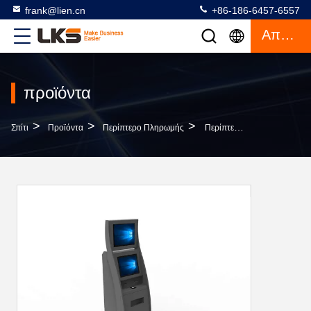
frank@lien.cn
+86-186-6457-6557
Απόσπασμα
προϊόντα
>
>
>
Σπίτι
Προϊόντα
Περίπτερο Πληρωμής
Περίπτερο Πληρωμή Μετρητοίς Συνήθειας, Ανέπαφος Αναγνώστης Καρτών Ολοκληρωμένου Κυκλώματος Περίπτερων Πληρωμής Αυτοεξυπηρετήσεων