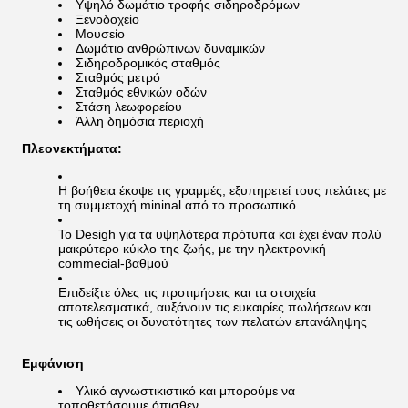
Υψηλό δωμάτιο τροφής σιδηροδρόμων
Ξενοδοχείο
Μουσείο
Δωμάτιο ανθρώπινων δυναμικών
Σιδηροδρομικός σταθμός
Σταθμός μετρό
Σταθμός εθνικών οδών
Στάση λεωφορείου
Άλλη δημόσια περιοχή
Πλεονεκτήματα:
Η βοήθεια έκοψε τις γραμμές, εξυπηρετεί τους πελάτες με
τη συμμετοχή mininal από το προσωπικό
Το Desigh για τα υψηλότερα πρότυπα και έχει έναν πολύ
μακρύτερο κύκλο της ζωής, με την ηλεκτρονική
commecial-βαθμού
Επιδείξτε όλες τις προτιμήσεις και τα στοιχεία
αποτελεσματικά, αυξάνουν τις ευκαιρίες πωλήσεων και
τις ωθήσεις οι δυνατότητες των πελατών επανάληψης
Εμφάνιση
Υλικό αγνωστικιστικό και μπορούμε να
τοποθετήσουμε όπισθεν