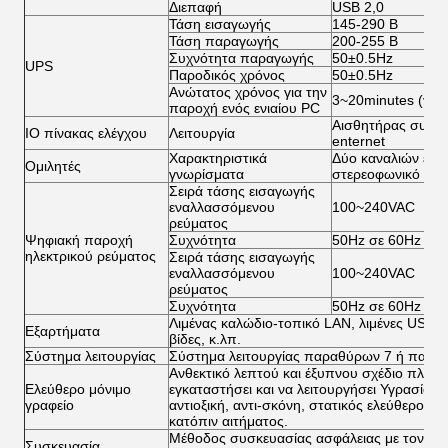
Διεπαφή
USB 2,0
Τάση εισαγωγής
145-290 Β
Τάση παραγωγής
200-255 Β
Συχνότητα παραγωγής
50±0.5Hz
UPS
Παροδικός χρόνος
50±0.5Hz
Ανώτατος χρόνος για την
3~20minutes (για 
παροχή ενός ενιαίου PC
Αισθητήρας συναγ
IO πίνακας ελέγχου
Λειτουργία
enternet
Χαρακτηριστικά
Δύο καναλιών ενισ
Ομιλητές
γνωρίσματα
στερεοφωνικό συ
Σειρά τάσης εισαγωγής
εναλλασσόμενου
100~240VAC
ρεύματος
Ψηφιακή παροχή
Συχνότητα
50Hz σε 60Hz
ηλεκτρικού ρεύματος
Σειρά τάσης εισαγωγής
εναλλασσόμενου
100~240VAC
ρεύματος
Συχνότητα
50Hz σε 60Hz
Λιμένας καλώδιο-τοπικό LAN, λιμένες USB, ο
Εξαρτήματα
βίδες, κ.λπ.
Σύστημα λειτουργίας
Σύστημα λειτουργίας παραθύρων 7 ή παραθ
Ανθεκτικό λεπτού και έξυπνου σχέδιο πλαισ
Ελεύθερο μόνιμο
εγκαταστήσει και να λειτουργήσει Υγρασία - 
γραφείο
αντιοξική, αντι-σκόνη, στατικός ελεύθερος,
κατόπιν αιτήματος.
Μέθοδος συσκευασίας ασφάλειας με τον αφρ
Συσκευασία