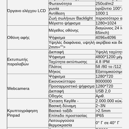
Φωτεινότητα
250cd/m2
γωνία
οριζόντιο 100°ab
Όργανο ελέγχου LCD
Αντίθεση
1000:1
Ζωή σωλήνων Backlight
περισσότερο από 
Μέγιστο ψήφισμα
1280×1024
διαγώνιος 24 ίντσ
Μέγεθος οθόνης
65inch)
Οθόνη αφής
Ψήφισμα
4096x4096
Υψηλές διαφάνεια, υψηλή ακρίβεια και διάρκ
2mm="">
Διεπαφή
Υψηλή ταχύτητα 
Ψήφισμα
4800*1200 μέγιστ
Εκτυπωτής
Ταχύτητα εκτύπωσης
4.8 IPM
παραλαβών
Πλάτος
58 /80 το /112 χιλ.
Μήκος
Εξατομικεύσιμος
Ψήφισμα
1280*720
Εικονοκύτταρο
8000000
Προσαρμοστικό ψήφισμα
1280*720
Webcamera
Διεπαφή
USB 2,0
Οδηγός
Αριθ.
Έκταση Keylife ‐
2.000.000 κύκλοι
Βασική δύναμη
2~3N
Κρυπτογράφηση
Βασικό ταξίδι
>2.5mm
Pinpad
Επίπεδο προστασίας
IP65
Λειτουργούσα
0° Γ σε 40° Γ
θερμοκρασία