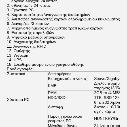
όργανο ελέγχου 24 ίντσας
οθόνη αφής 24 ίντσας
Εργατικό PC
Κάρτα ταυτότητας/αναγνώστης διαβατηρίων
Ανέπαφος αναγνώστης καρτών ολοκληρωμένου κυκλώματος
Διανομέας *3 καρτών
Μηχανοποιημένος αναγνώστης τραπεζικών καρτών
Εκτυπωτής παραλαβών
Ψηφιακό μαξιλάρι υπογραφών
Ανιχνευτής διαβατηρίων
Αναγνώστης RFID
Ομιλητής
Webcam
UPS
Ελεύθερο μόνιμο ενιαίο γραφείο οθόνης
Προδιαγραφές:
Συστατικά
Λεπτομέρειες
Βιομηχανικός πίνακας
Seavo/Gigabyte/A
Διπλός πυρήνας E
ΚΜΕ
πυρήνας I3/I5/I7 τ
RAM
2GB το /4 ΜΒ/8G
HDD/SSD
1TB, SSD 128G/
Σύστημα PC
6 rs-232 λιμένες 1
Διεπαφή
δικτύου 10/100M 
υγιής κάρτα
Παροχή ηλεκτρικού
HUNTKEY/Great τ
ρεύματος PC
Μέγεθος οθόνης
24
ίντσα (προαιρε