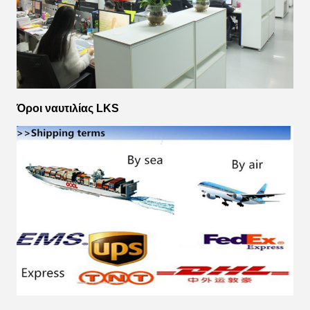
Όροι ναυτιλίας LKS