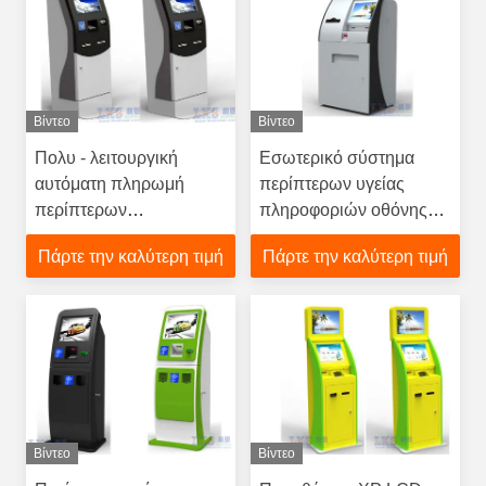
Βίντεο
Βίντεο
Πολυ - λειτουργική
Εσωτερικό σύστημα
αυτόματη πληρωμή
περίπτερων υγείας
περίπτερων
πληροφοριών οθόνης
υγειονομικής
αφής με A4 τον
Πάρτε την καλύτερη τιμή
Πάρτε την καλύτερη τιμή
περίθαλψης με το
εκτυπωτή, αναγνώστης
θερμικό εκτυπωτή
καρτών
περίπτερων 58mm
Βίντεο
Βίντεο