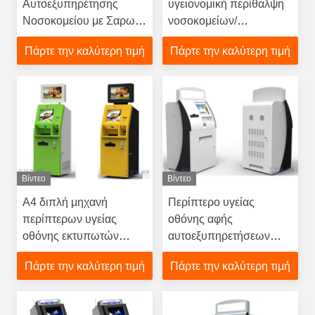
Αυτοεξυπηρέτησης
υγειονομική περίθαλψη
Νοσοκομείου με Σαρωτή
νοσοκομείων/
QR, Αναγνώστη Καρτών
φαρμακείων γωνίας
Πάρτε την καλύτερη τιμή
Πάρτε την καλύτερη τιμή
ανέπαφων συναλλαγών
εξέτασης περίπτερων
και Θερμικό Εκτυπωτή
υγείας φωτεινότητας που
εφαρμόζεται
Βίντεο
Βίντεο
A4 διπλή μηχανή
Περίπτερο υγείας
περίπτερων υγείας
οθόνης αφής
οθόνης εκτυπωτών
αυτοεξυπηρετήσεων
λέιζερ,
19inch, υπομονετικό
Πάρτε την καλύτερη τιμή
Πάρτε την καλύτερη τιμή
αυτοματοποιημένη
περίπτερο εγγραφής
οθόνη αφής περίπτερων