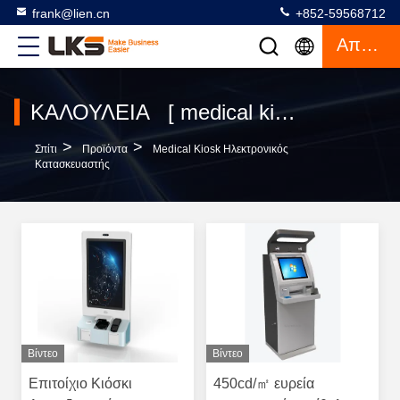
frank@lien.cn
+852-59568712
Απόσπασμα
ΚΑΛΟΥΛΕΙΑ [ medical kiosk ] Αντιστοιχία 91 προϊόντα
>
>
Σπίτι
Προϊόντα
Medical Kiosk Ηλεκτρονικός
Κατασκευαστής
Βίντεο
Βίντεο
Επιτοίχιο Κιόσκι
450cd/㎡ ευρεία