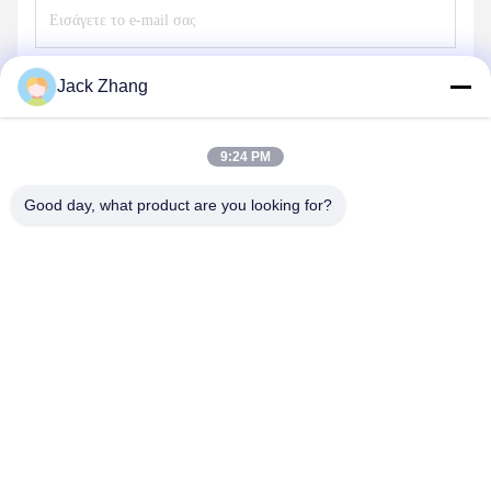
Στείλετε
Jack Zhang
9:24 PM
Good day, what product are you looking for?
SHENZHEN LEAN KIOSK SYSTEMS CO.,
LTD.
frank@lien.cn
+852-59568712
Οδός 90-8 Dayang, 2ος όροφος, κοινότητα Rentian, οδός
Fuhai, περιοχή Baoan, Shenzhen, Guangdong, Κίνα