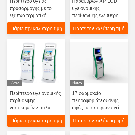
Περίπτερο υγείας
Παραθύρων XP LCD
προσαρμογής με το
υγειονομικής
έξυπνο τερματικό
περίθαλψης ελεύθερη
πληρωμής αναγνωστών
στάση cOem μηχανών
Πάρτε την καλύτερη τιμή
Πάρτε την καλύτερη τιμή
χοανών, χρημάτων ή
πληρωμής του Μπιλ
τραπεζικών καρτών
περίπτερων ψηφιακή
Βίντεο
Βίντεο
Περίπτερο υγειονομικής
17 φαρμακείο
περίθαλψης
πληροφοριών οθόνης
νοσοκομείων πολυ
αφής περίπτερων υγείας
υπέρυθρη οθόνη αφής
ίντσας με τον ομιλητή
Πάρτε την καλύτερη τιμή
Πάρτε την καλύτερη τιμή
19 ίντσας με το μαξιλάρι
πολυμέσων
καρφιτσών