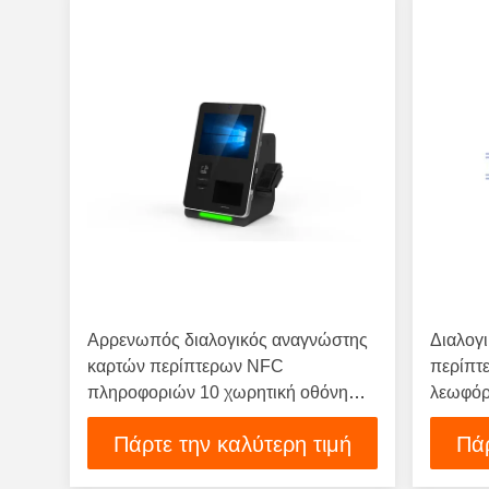
Αρρενωπός διαλογικός αναγνώστης
Διαλογ
καρτών περίπτερων NFC
περίπτ
πληροφοριών 10 χωρητική οθόνη
λεωφόρ
αφής σημείων
αφής 10
Πάρτε την καλύτερη τιμή
Πάρ