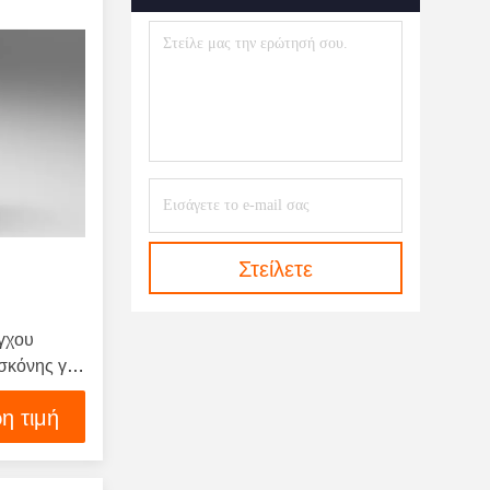
Στείλετε
γχου
σκόνης για
άφο
η τιμή