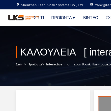
Shenzhen Lean Kiosk Systems Co., Ltd.
frank@lie
ΣΠΊΤΙ
ΠΡΟΪΌΝΤΑ
ΒΊΝΤΕΟ
ΣΧ
Σπίτι
>
Προϊόντα
>
Interactive Information Kiosk Ηλεκτρονι