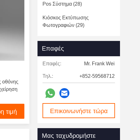
Pos Σύστημα
(28)
Κιόσκος Εκτύπωσης
Φωτογραφιών
(29)
Όργανο Ελέγχου Οθόνης Αφής
(7)
Επαφές
Ψηφιακή Σήμανση
(124)
Επαφές:
Mr. Frank Wei
Ταχύτητα Γκέιτς
(12)
Τηλ.:
+852-59568712
ς οθόνης
ιχείρηση
Επικοινωνήστε τώρα
η τιμή
Μας ταχυδρομήστε