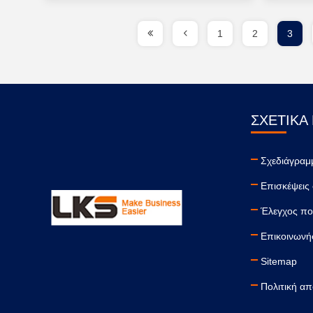
1
2
3
ΣΧΕΤΙΚΆ
Σχεδιάγραμ
Επισκέψεις
Έλεγχος πο
Επικοινωνήσ
Sitemap
Πολιτική α