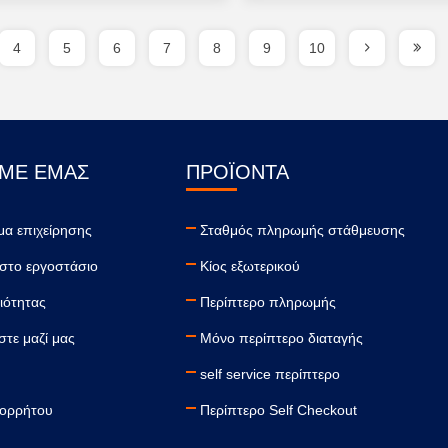
4
5
6
7
8
9
10
 ΜΕ ΕΜΆΣ
ΠΡΟΪΌΝΤΑ
μα επιχείρησης
Σταθμός πληρωμής στάθμευσης
 στο εργοστάσιο
Κίος εξωτερικού
ιότητας
Περίπτερο πληρωμής
τε μαζί μας
Μόνο περίπτερο διαταγής
self service περίπτερο
πορρήτου
Περίπτερο Self Checkout