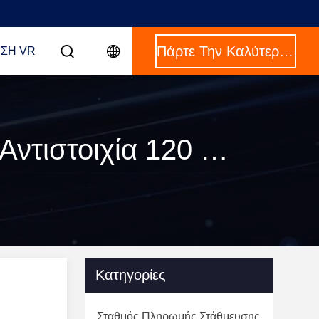
Πάρτε Την Καλύτερη Τιμή
ΣΗ VR
ΚΑΛΟΥΛΕΙΑ [ interactive information kiosk ] Αντιστοιχία 120 προϊόντα
Κατηγορίες
Σταθμός Πληρωμής Στάθμευσης