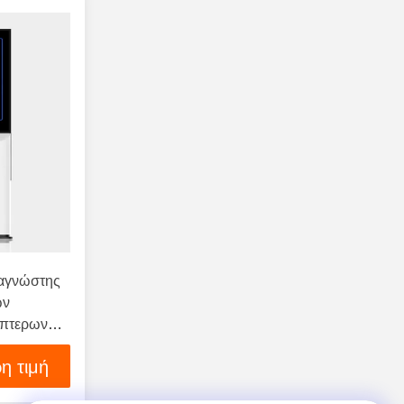
ναγνώστης
ων
ίπτερων
η τιμή