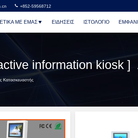
n.cn
+852-59568712
ΕΤΙΚΆ ΜΕ ΕΜΆΣ
ΕΙΔΉΣΕΙΣ
ΙΣΤΟΛΌΓΙΟ
ΕΜΦΆΝΙ
κός Κατασκευαστής