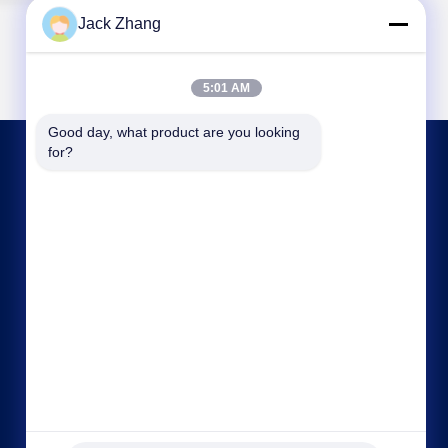
Jack Zhang
5:01 AM
Good day, what product are you looking 
for?
ΕΠΙΚΟΙΝΩΝΉΣΤΕ ΜΑΖΊ ΜΑΣ
frank@lien.cn
+852-59568712
Οδός 90-8 Dayang, 2ος όροφος, κοινότητα
Rentian, οδός Fuhai, περιοχή Baoan, Shenzhen,
Guangdong, Κίνα