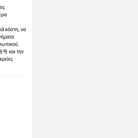
τις
τερα
κά κόστη, να
νήματα
οσωπικού.
挂号 και την
ιρείες