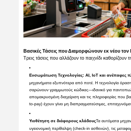
Βασικές Τάσεις που Διαμορφώνουν εκ νέου τον
Τρεις τάσεις που αλλάζουν το παιχνίδι καθορίζου
Ενσωμάτωση Τεχνολογίας: AI, IoT και ανέπαφες 
μηχανήματα εξυπνότερα από ποτέ. Η τεχνολογία όρασης
σαρώνουν γραμμωτούς κώδικες—ιδανικό για παντοπωλεί
απομακρυσμένη διαχείριση και τις πληροφορίες που βα
to-pay) έχουν γίνει μη διαπραγματεύσιμες, επιταχυνόμ
Υιοθέτηση σε διάφορους κλάδους
Τα αυτόματα μηχαν
υγειονομική περίθαλψη (check-in ασθενών), τις μεταφο