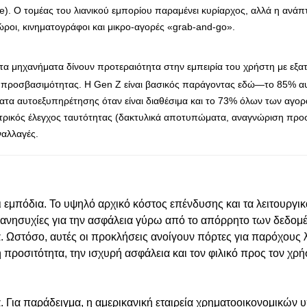
ice). Ο τομέας του λιανικού εμπορίου παραμένει κυρίαρχος, αλλά η ανάπ
χώροι, κινηματογράφοι και μικρο-αγορές «grab-and-go».
α μηχανήματα δίνουν προτεραιότητα στην εμπειρία του χρήστη με εξατ
ά προσβασιμότητας. Η Gen Z είναι βασικός παράγοντας εδώ—το 85% α
τα αυτοεξυπηρέτησης όταν είναι διαθέσιμα και το 73% όλων των αγο
ετρικός έλεγχος ταυτότητας (δακτυλικά αποτυπώματα, αναγνώριση πρ
ναλλαγές.
ι εμπόδια. Το υψηλό αρχικό κόστος επένδυσης και τα λειτουργι
ι ανησυχίες για την ασφάλεια γύρω από το απόρρητο των δεδομέ
α. Ωστόσο, αυτές οι προκλήσεις ανοίγουν πόρτες για παρόχου
 προσιτότητα, την ισχυρή ασφάλεια και τον φιλικό προς τον χρή
χία. Για παράδειγμα, η αμερικανική εταιρεία χρηματοοικονομικών