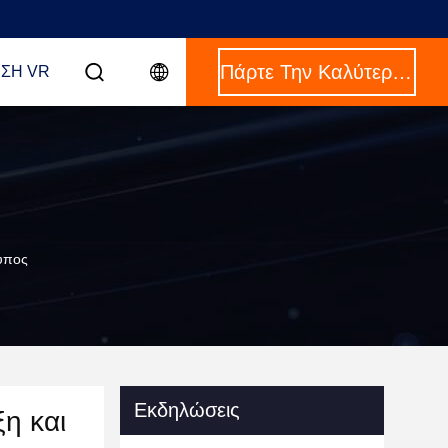
Πάρτε Την Καλύτερη Τιμή
ΣΗ VR
τυπος
Εκδηλώσεις
η και