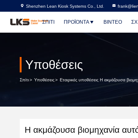
Shenzhen Lean Kiosk Systems Co., Ltd.
frank@lie
ΣΠΊΤΙ
ΠΡΟΪΌΝΤΑ
ΒΊΝΤΕΟ
ΣΧ
Υποθέσεις
Σπίτι
>
Υποθέσεις
>
Εταιρικές υποθέσεις Η ακμάζουσα βιομη
Η ακμάζουσα βιομηχανία αυτό