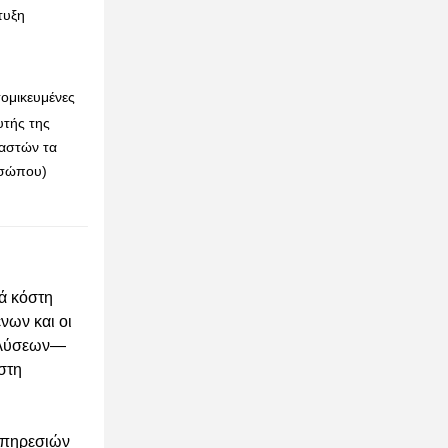
τυξη
ομικευμένες
υτής της
ραστών τα
οσώπου)
κά κόστη
νων και οι
ς λύσεων—
στη
 υπηρεσιών