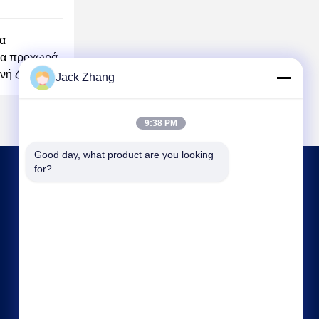
ια
γία προχωρά
νή ζωή.
Jack Zhang
9:38 PM
Good day, what product are you looking 
for?
ΕΠΙΚΟΙΝΩΝΉΣΤΕ ΜΑΖΊ ΜΑΣ
frank@lien.cn
+852-59568712
Οδός 90-8 Dayang, 2ος όροφος, κοινότητα
Rentian, οδός Fuhai, περιοχή Baoan, Shenzhen,
Guangdong, Κίνα