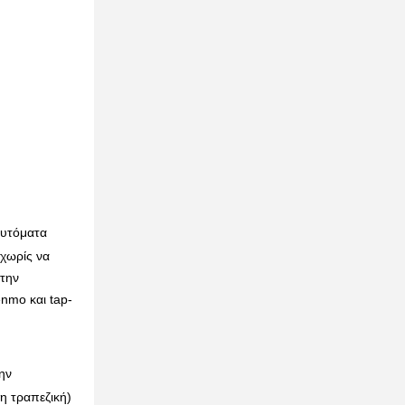
αυτόματα
 χωρίς να
 την
nmo και tap-
ην
η τραπεζική)