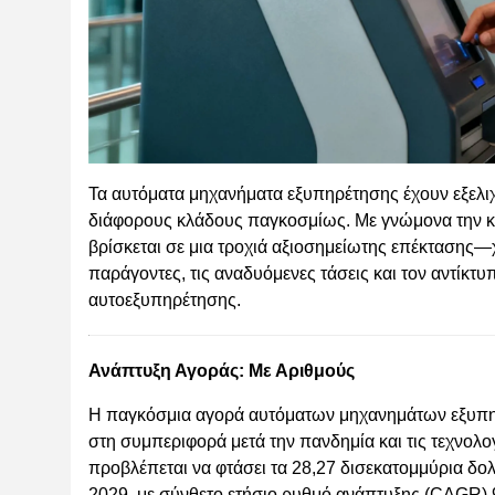
Τα αυτόματα μηχανήματα εξυπηρέτησης έχουν εξελιχ
διάφορους κλάδους παγκοσμίως. Με γνώμονα την κατ
βρίσκεται σε μια τροχιά αξιοσημείωτης επέκτασης
παράγοντες, τις αναδυόμενες τάσεις και τον αντίκ
αυτοεξυπηρέτησης.
Ανάπτυξη Αγοράς: Με Αριθμούς
Η παγκόσμια αγορά αυτόματων μηχανημάτων εξυπηρ
στη συμπεριφορά μετά την πανδημία και τις τεχνολογ
προβλέπεται να φτάσει τα 28,27 δισεκατομμύρια δολ
2029, με σύνθετο ετήσιο ρυθμό ανάπτυξης (CAGR) 