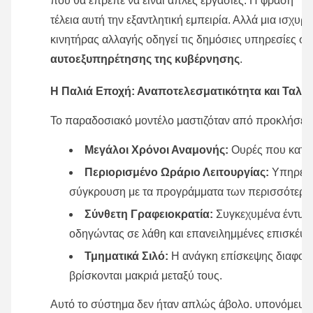
που θα έπρεπε να είναι απλές εργασίες. Η φράση "τ
τέλεια αυτή την εξαντλητική εμπειρία.
Αλλά μια ισχυρή
κινητήρας αλλαγής οδηγεί τις δημόσιες υπηρεσίες σ
αυτοεξυπηρέτησης της κυβέρνησης
.
Η Παλιά Εποχή: Αναποτελεσματικότητα και Ταλα
Το παραδοσιακό μοντέλο μαστιζόταν από προκλήσεις
Μεγάλοι Χρόνοι Αναμονής:
Ουρές που καταν
Περιορισμένο Ωράριο Λειτουργίας:
Υπηρεσίε
σύγκρουση με τα προγράμματα των περισσότερω
Σύνθετη Γραφειοκρατία:
Συγκεχυμένα έντυπ
οδηγώντας σε λάθη και επανειλημμένες επισκέψε
Τμηματικά Σιλό:
Η ανάγκη επίσκεψης διαφορε
βρίσκονται μακριά μεταξύ τους.
Αυτό το σύστημα δεν ήταν απλώς άβολο. υπονόμευε τ