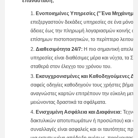
επανάσταση;
Ενοποιημένες Υπηρεσίες ("Ένα Μηχάνημα Τ
επεξεργαστούν δεκάδες υπηρεσίες σε ένα μόνο τε
άδειες έως την πληρωμή λογαριασμών κοινής ωφ
επίσημων πιστοποιητικών, το περίπτερο λειτουργ
Διαθεσιμότητα 24/7:
Η πιο σημαντική απελευθ
υπηρεσίες είναι διαθέσιμες μέρα και νύχτα, τα Σα
σταθερά στον έλεγχο του χρόνου του.
Εκσυγχρονισμένες και Καθοδηγούμενες Δια
σαφείς οδηγίες καθοδηγούν τους χρήστες βήμα π
αναγνώστες καρτών επιτρέπουν την εύκολη μετα
μειώνοντας δραστικά τα σφάλματα.
Ενισχυμένη Ασφάλεια και Διαφάνεια:
Τεχνολ
δακτυλικών αποτυπωμάτων ή προσώπου) και οι α
συναλλαγές είναι ασφαλείς και οι ταυτότητες πρ
μια εκτυπωμένη απόδειξη αμέσως, παρέχοντας δ