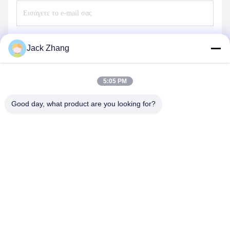
Στείλετε
Jack Zhang
5:05 PM
Good day, what product are you looking for?
SHENZHEN LEAN KIOSK SYSTEMS CO.,
LTD.
frank@lien.cn
+852-59568712
Οδός 90-8 Dayang, 2ος όροφος, κοινότητα Rentian, οδός