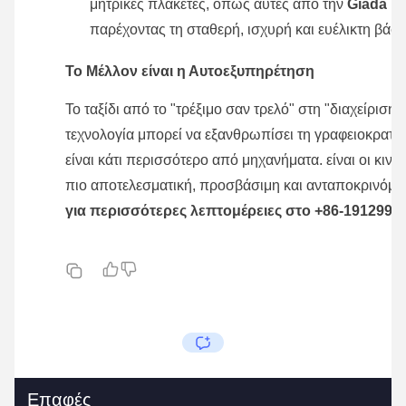
μητρικές πλακέτες, όπως αυτές από την
Giada T
παρέχοντας τη σταθερή, ισχυρή και ευέλικτη βάση
Το Μέλλον είναι η Αυτοεξυπηρέτηση
Το ταξίδι από το "τρέξιμο σαν τρελό" στη "διαχείριση
τεχνολογία μπορεί να εξανθρωπίσει τη γραφειοκρατί
είναι κάτι περισσότερο από μηχανήματα. είναι οι κιν
πιο αποτελεσματική, προσβάσιμη και ανταποκρινόμε
για περισσότερες λεπτομέρειες στο +86-1912998
Επαφές