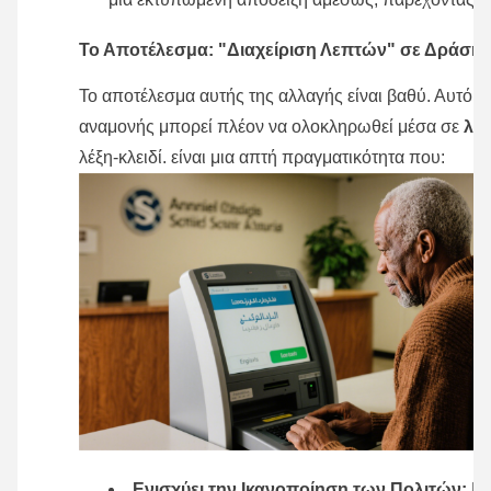
Το Αποτέλεσμα: "Διαχείριση Λεπτών" σε Δράση
Το αποτέλεσμα αυτής της αλλαγής είναι βαθύ. Αυτό 
αναμονής μπορεί πλέον να ολοκληρωθεί μέσα σε
λε
λέξη-κλειδί. είναι μια απτή πραγματικότητα που:
Ενισχύει την Ικανοποίηση των Πολιτών:
Επ