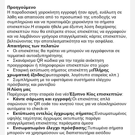
Προηγούμενο
Η παραδοσιακή χειροκίνητη εγγραφή ήταν αργή, ευάλωτη σε
λάθη και απαιτούσε από το προσωπικό της υποδοχής να
συμπληρώνει και να προετοιμάζει χειροκίνητα τα σήματα
επισκεπτών.Η εταιρεία ήθελε μια έξυπνη λύση διαχείρισης
επισκεπτών που θα επέτρεπε στους επισκέπτες να εγγραφούν
και να λαμβάνουν γρήγορα επαγγελματικές κάρτες επισκεπτών,
βελτιώνοντας την αποτελεσματικότητα και την ασφάλεια.
Απαιτήσεις των πελατών
Οι επισκέπτες θα πρέπει να μπορούν να εγγράφονται σε
τερματικό αυτοεξυπηρέτησης
Σκανάρισμα QR κώδικα για την ταχεία ανάκτηση
προεγγραφών ή πληροφοριών επισκεπτών στο χώρο
Εταιρική εκτύπωση σήματος επισκέπτη με
Πλήρης
χρωματική έξοδος
(φωτογραφία, λογότυπο εταιρείας κλπ.)
Συμπλήρωση με τα υφιστάμενα συστήματα ελέγχου
πρόσβασης και ραντεβού
Η Λύση μας
Παρέχουμε στην εταιρεία ένα νέο
Έξυπνο Κίος επισκεπτών
:
Κάντε σάρωση και εγγραφή:
Οι επισκέπτες απλά
σαρώνουν το QR code του κινητού τους για να ολοκληρώσουν
αυτόματα το check-in
Εκτύπωση εντελώς έγχρωμης σήματος:
Ενσωματωμένος
υψηλής ταχύτητας έγχρωμος εκτυπωτής παράγει
επαγγελματική επισκέπτης περάσματα άμεσα
Ενσωματωμένο έλεγχο πρόσβασης:
Τυπωμένα σήματα
μπορούν να χρησιμεύσουν ως διαπιστευτήρια εισόδου