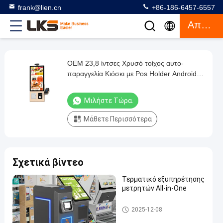
frank@lien.cn
+86-186-6457-6557
Απόσπασμα
OEM 23,8 ίντσες Χρυσό τοίχος αυτο-
OEM
παραγγελία Κιόσκι με Pos Holder Android /
23,8
Windows
ίντσες
Μιλήστε Τώρα.
Χρυσό
Μάθετε Περισσότερα
τοίχος
αυτο-
παραγγελία
Σχετικά βίντεο
Κιόσκι
με
Τερματικό εξυπηρέτησης
μετρητών All-in-One
Pos
Holder
Περίπτερο πληρωμής
2025-12-08
Android