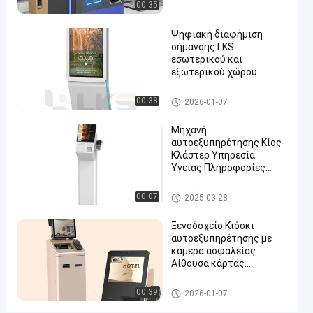
00:35
/
Windows
Ψηφιακή διαφήμιση
σήμανσης LKS
Μιλήστε
εσωτερικού και
Μόνο
2024-
528
εξωτερικού χώρου
τώρα.
περίπτερο
08-13
θέα
διαταγής
Συμμετοχή
ψηφιακή σήμανση
00:38
2026-01-07
#
Μηχανή
υπαίθριο
αυτοεξυπηρέτησης Κίος
περίπτερο
Κλάστερ Υπηρεσία
πληροφοριών
Υγείας Πληροφορίες
#
Εικονική οθόνη
pos σύστημα
περίπτερα
00:07
2025-03-28
πολυμέσων
#
Ξενοδοχείο Κιόσκι
αυτοεξυπηρέτησης με
Υπαίθρια
κάμερα ασφαλείας
περίπτερο
Αίθουσα κάρτας
οθόνη
ανακύκλωσης ADA
Διαβατήριο σαρωτής
self service περίπτερο
αφής
00:39
2026-01-07
Χ